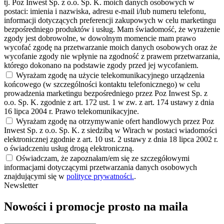
tj. Poz Inwest Sp. z o.o. Sp. K. moich danych osobowych w
postaci: imienia i nazwiska, adresu e-mail i/lub numeru telefonu,
informacji dotyczących preferencji zakupowych w celu marketingu
bezpośredniego produktów i usług. Mam świadomość, że wyrażenie
zgody jest dobrowolne, w dowolnym momencie mam prawo
wycofać zgodę na przetwarzanie moich danych osobowych oraz że
wycofanie zgody nie wpłynie na zgodność z prawem przetwarzania,
którego dokonano na podstawie zgody przed jej wycofaniem.
Wyrażam zgodę na użycie telekomunikacyjnego urządzenia
końcowego (w szczególności kontaktu telefonicznego) w celu
prowadzenia marketingu bezpośredniego przez Poz Inwest Sp. z
o.o. Sp. K. zgodnie z art. 172 ust. 1 w zw. z art. 174 ustawy z dnia
16 lipca 2004 r. Prawo telekomunikacyjne.
Wyrażam zgodę na otrzymywanie ofert handlowych przez Poz
Inwest Sp. z o.o. Sp. K. z siedzibą w Wirach w postaci wiadomości
elektronicznej zgodnie z art. 10 ust. 2 ustawy z dnia 18 lipca 2002 r.
o świadczeniu usług drogą elektroniczną.
Oświadczam, że zapoznałam/em się ze szczegółowymi
informacjami dotyczącymi przetwarzania danych osobowych
znajdującymi się w
polityce prywatności.
.
Newsletter
Nowości i promocje prosto na maila