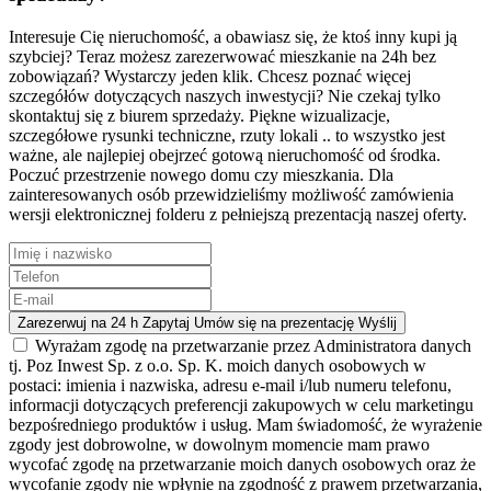
Interesuje Cię nieruchomość, a obawiasz się, że ktoś inny kupi ją
szybciej? Teraz możesz zarezerwować mieszkanie na 24h bez
zobowiązań? Wystarczy jeden klik.
Chcesz poznać więcej
szczegółów dotyczących naszych inwestycji? Nie czekaj tylko
skontaktuj się z biurem sprzedaży.
Piękne wizualizacje,
szczegółowe rysunki techniczne, rzuty lokali .. to wszystko jest
ważne, ale najlepiej obejrzeć gotową nieruchomość od środka.
Poczuć przestrzenie nowego domu czy mieszkania.
Dla
zainteresowanych osób przewidzieliśmy możliwość zamówienia
wersji elektronicznej folderu z pełniejszą prezentacją naszej oferty.
Zarezerwuj na 24 h
Zapytaj
Umów się na prezentację
Wyślij
Wyrażam zgodę na przetwarzanie przez Administratora danych
tj. Poz Inwest Sp. z o.o. Sp. K. moich danych osobowych w
postaci: imienia i nazwiska, adresu e-mail i/lub numeru telefonu,
informacji dotyczących preferencji zakupowych w celu marketingu
bezpośredniego produktów i usług. Mam świadomość, że wyrażenie
zgody jest dobrowolne, w dowolnym momencie mam prawo
wycofać zgodę na przetwarzanie moich danych osobowych oraz że
wycofanie zgody nie wpłynie na zgodność z prawem przetwarzania,