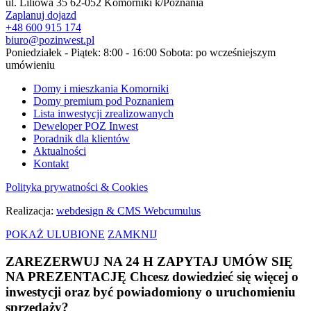
ul. Liliowa 35 62-052 Komorniki k/Poznania
Zaplanuj dojazd
+48 600 915 174
biuro@pozinwest.pl
Poniedziałek - Piątek: 8:00 - 16:00 Sobota: po wcześniejszym
umówieniu
Domy i mieszkania Komorniki
Domy premium pod Poznaniem
Lista inwestycji zrealizowanych
Deweloper POZ Inwest
Poradnik dla klientów
Aktualności
Kontakt
Polityka prywatności & Cookies
Realizacja:
webdesign & CMS Webcumulus
POKAŻ ULUBIONE
ZAMKNIJ
ZAREZERWUJ NA 24 H
ZAPYTAJ
UMÓW SIĘ
NA PREZENTACJĘ
Chcesz dowiedzieć się więcej o
inwestycji oraz być powiadomiony o uruchomieniu
sprzedaży?