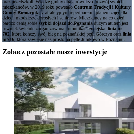
oraz przedszkoli. Władze gminy dbają również o rozwój swoich
mieszkańców, w 2019 roku powstało
Centrum Tradycji i Kultury
Gminy Komorniki
, z atrakcyjnym repertuarem i planem zajęć dla
dzieci, młodzieży, dorosłych i seniorów. Mieszkańcy na co dzień
bardzo cenią sobie
szybki dojazd do Poznania
dużym atutem jest
również świetnie zorganizowana komunikacja miejska:
linia nr
702
, która kończy swój bieg na poznańskiej pętli Górczyn oraz
linia
nr716
, która zawiezie nas prosto na pętle Junikowo w Poznaniu.
Zobacz pozostałe nasze inwestycje