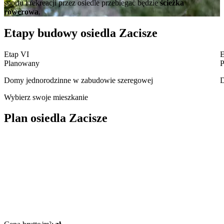
sportu i rekreacji przez osiedle przebiegać będzie
ścieżka
rowerowa
.
Etapy budowy osiedla Zacisze
Etap VI
E
Planowany
P
Domy jednorodzinne w zabudowie szeregowej
D
Wybierz swoje mieszkanie
Plan osiedla Zacisze