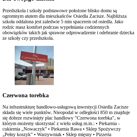
Przedszkola i szkoły podstawowe położone blisko domu są
ogromnym atutem dla mieszkańców Osiedla Zacisze. Najbliższa
szkoła oddalona jest zaledwie 5 min spacerem od osiedla. Jako
rodzic masz komfort podczas wypełniania codziennych
obowiązków takich jak sprawne odprowadzenie i odebranie dziecka
ze szkoły czy przedszkola.
Czerwona torebka
Na infrastrukturę handlowo-usługową inwestycji Osiedla Zacisze
składa się wiele punktów. Nieopodal w odległości 850 m znajduje
się dobrze rozwinięty plac handlowy "Czerwona torebka", w
którym możemy skorzystać z wielu usług m.in.: • Piekarnia -
cukiernia „Nowaczyk” • Piekarnia Rawa • Sklep Spożywczy
„Pełny koszyk” • Warzywniak • Sklep mięsny • Pizzeria