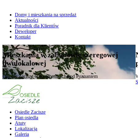
Domy i mieszkania na sprzedaż
Aktualności
Poradnik dla Klientów
Deweloper
Kontakt
Mieszkania w zabudowie szeregowej
dwulokalowej
Osiedle Zacisze w Komornikach pod Poznaniem
W
S
Osiedle Zacisze
Plan osiedla
Atuty
Lokalizacja
Galeria