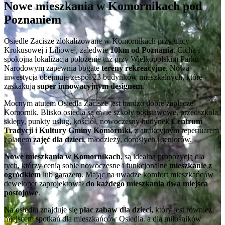
Nowe mieszkania w Komornikach pod
Poznaniem
Osiedle Zacisze zlokalizowane w Komornikach przy ulicy
Krokusowej i Liliowej, zaledwie
10km od Poznania
. Cicha i
spokojna lokalizacja położenie tuż przy Wielkopolskim Parku
Narodowym zapewnia bogate
tereny rekreacyjne
. Nowa
inwestycja obejmuje zespół 23 budynków mieszkalnych, które
zaskakują
super innowacyjnym designem
.
Mocnym atutem Osiedla Zacisze jest bardzo dobre zaplecze
Komornik. Blisko osiedla są dwie szkoły podstawowe, przedszkola,
sklepy, punkty usług, kościół, nowoczesny budynek
Centrum
Tradycji i Kultury Gminy Komorniki
, z atrakcyjnym repertuarem
i planem
zajęć dla dzieci
, młodzieży, dorosłych i seniorów.
Nowe mieszkania w Komornikach
, są idealną propozycją dla
tych, którzy cenią sobie nowoczesne i funkcjonalne
mieszkanie z
ogródkiem
lub garażem. Mając na uwadze komfort mieszkańców
deweloper zaprojektował
do każdego mieszkania dwa miejsca
postojowe
.
Na osiedlu znajduje się
plac zabaw dla dzieci,
który jest również
miejscem spotkań dla mieszkańców Osiedla. a dla miłośników