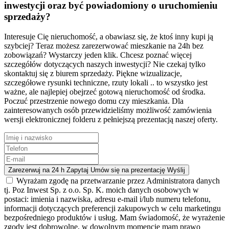
inwestycji oraz być powiadomiony o uruchomieniu
sprzedaży?
Interesuje Cię nieruchomość, a obawiasz się, że ktoś inny kupi ją
szybciej? Teraz możesz zarezerwować mieszkanie na 24h bez
zobowiązań? Wystarczy jeden klik.
Chcesz poznać więcej
szczegółów dotyczących naszych inwestycji? Nie czekaj tylko
skontaktuj się z biurem sprzedaży.
Piękne wizualizacje,
szczegółowe rysunki techniczne, rzuty lokali .. to wszystko jest
ważne, ale najlepiej obejrzeć gotową nieruchomość od środka.
Poczuć przestrzenie nowego domu czy mieszkania.
Dla
zainteresowanych osób przewidzieliśmy możliwość zamówienia
wersji elektronicznej folderu z pełniejszą prezentacją naszej oferty.
Zarezerwuj na 24 h
Zapytaj
Umów się na prezentację
Wyślij
Wyrażam zgodę na przetwarzanie przez Administratora danych
tj. Poz Inwest Sp. z o.o. Sp. K. moich danych osobowych w
postaci: imienia i nazwiska, adresu e-mail i/lub numeru telefonu,
informacji dotyczących preferencji zakupowych w celu marketingu
bezpośredniego produktów i usług. Mam świadomość, że wyrażenie
zgody jest dobrowolne, w dowolnym momencie mam prawo