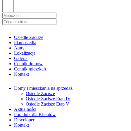
Osiedle Zacisze
Plan osiedla
Atuty
Lokalizacja
Galeria
Cennik domów
Cennik mieszkań
Kontakt
Domy i mieszkania na sprzedaż
Osiedle Zacisze
Osiedle Zacisze Etap IV
Osiedle Zacisze Etap V
Aktualności
Poradnik dla Klientów
Deweloper
Kontakt