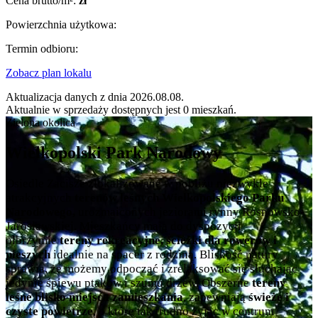
Cena brutto/m²:
zł
Powierzchnia użytkowa:
Termin odbioru:
Zobacz plan lokalu
Aktualizacja danych z dnia 2026.08.08.
Aktualnie w sprzedaży dostępnych jest 0 mieszkań.
Zielona okolica
Wielkopolski Park Narodowy
Osiedle Zacisze zlokalizowane w pobliżu niezwykle
atrakcyjnych
terenów leśnych Wielkopolskiego Parku
Narodowego,
urozmaiconych jeziorami rynny Rosnowsko-
Jarosławskiej. Mieszkańcy mają do dyspozycji
olbrzymie
tereny rekreacyjne, ścieżki dla rowerów i
pieszych
idealnie na spacer z rodziną. Bliskość natury
sprawia, że możemy odpocząć i zrelaksować się słuchając
jedynie śpiewu ptaków i szumu drzew. Obszerne
tereny
leśne blisko miejsca zamieszkania
, zapewniają
świeże i
czyste powietrze
, o które tak trudno żyjąc w centrum